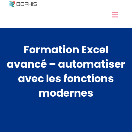
Passer
au
Navig
contenu
Développement Excel
à
Experts Excel
bascu
Formation Excel
Services Access
Nos formations
avancé – automatiser
Ressources
avec les fonctions
Contact / RDV
modernes