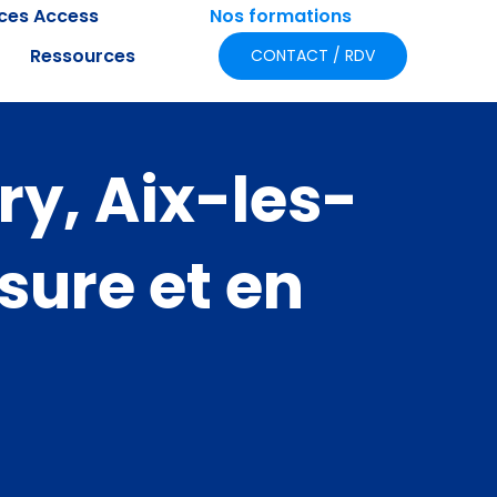
ices Access
Nos formations
Ressources
CONTACT / RDV
y, Aix-les-
sure et en