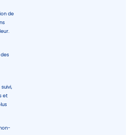
ion de
ons
leur.
 des
suivi,
s et
lus
onon-