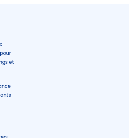
x
 pour
ings et
tance
pants
ages