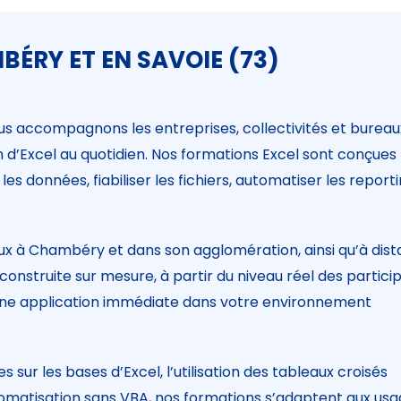
ÉRY ET EN SAVOIE (73)
s accompagnons les entreprises, collectivités et bureau
on d’Excel au quotidien. Nos formations Excel sont conçues
es données, fiabiliser les fichiers, automatiser les report
x à Chambéry et dans son agglomération, ainsi qu’à dis
onstruite sur mesure, à partir du niveau réel des partici
ir une application immédiate dans votre environnement
ur les bases d’Excel, l’utilisation des tableaux croisés
omatisation sans VBA, nos formations s’adaptent aux us