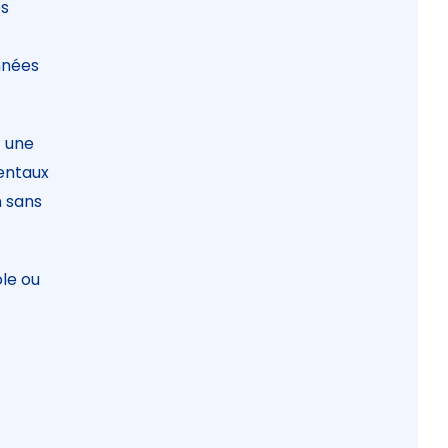
os
nnées
c une
entaux
n sans
le ou