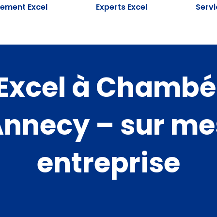
ement Excel
Experts Excel
Serv
Excel à Chambér
Annecy – sur me
entreprise