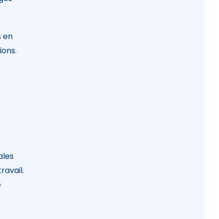
s en
ions.
ales
ravail.
e