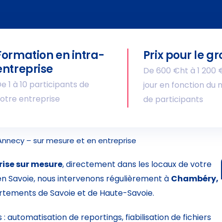
Formation en intra-
Prix pour le g
entreprise
De 600 €ht à 1 200 
e 1 à 10 participants de
jour en fonction du
otre entreprise
de participants
Annecy – sur mesure et en entreprise
rise sur mesure
, directement dans les locaux de votre
en Savoie, nous intervenons régulièrement à
Chambéry,
partements de Savoie et de Haute-Savoie.
 automatisation de reportings, fiabilisation de fichiers