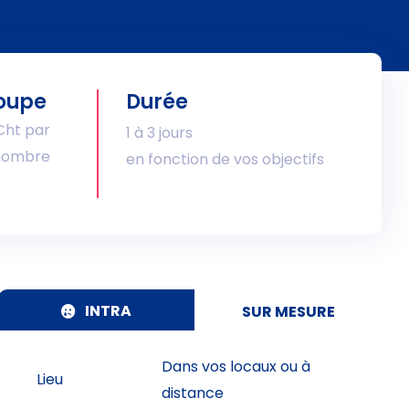
roupe
Durée
€ht par
1 à 3 jours
 nombre
en fonction de vos objectifs
INTRA
SUR MESURE
Dans vos locaux ou à
Lieu
distance