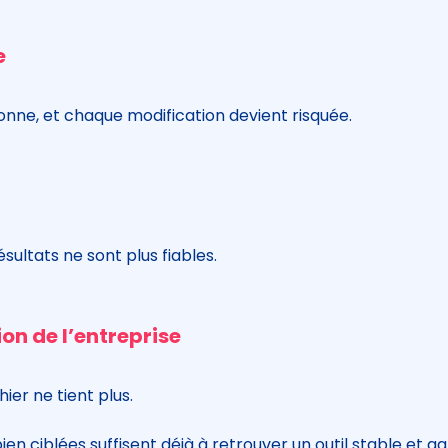
e
nne, et chaque modification devient risquée.
sultats ne sont plus fiables.
ion de l’entreprise
hier ne tient plus.
 ciblées suffisent déjà à retrouver un outil stable et agr