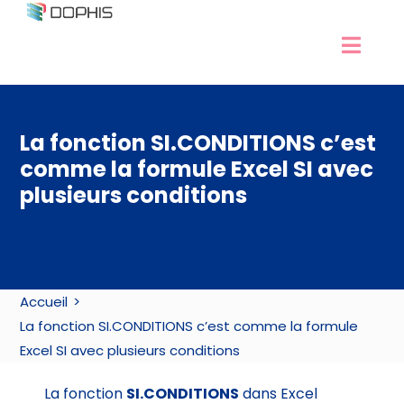
Passer
au
Navig
contenu
Développement Excel
à
Experts Excel
bascu
La fonction SI.CONDITIONS c’est
Services Access
comme la formule Excel SI avec
Nos formations
plusieurs conditions
Ressources
Contact / RDV
Accueil
La fonction SI.CONDITIONS c’est comme la formule
Excel SI avec plusieurs conditions
La fonction
SI.CONDITIONS
dans Excel