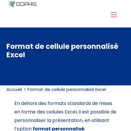
Passer
au
Navig
contenu
Développement Excel
à
Experts Excel
bascu
Format de cellule personnalisé
Services Access
Excel
Nos formations
Ressources
Contact / RDV
Accueil
Format de cellule personnalisé Excel
En dehors des formats standards de mises
en forme des cellules Excel, il est possible de
personnaliser la présentation, en utilisant
l’option
format personnalisé
.