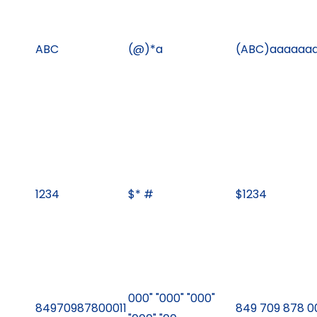
ABC
(@)*a
(ABC)aaaaaa
1234
$* #
$1234
000" "000" "000"
84970987800011
849 709 878 00