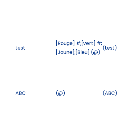
[Rouge] #;[vert] #;
test
(test)
[Jaune];[Bleu] (@)
ABC
(@)
(ABC)