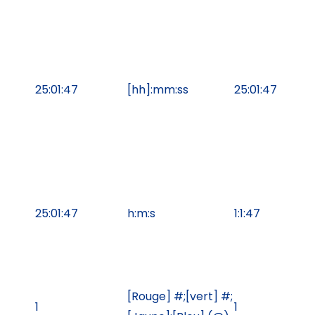
25:01:47
[hh]:mm:ss
25:01:47
25:01:47
h:m:s
1:1:47
[Rouge] #;[vert] #;
1
1