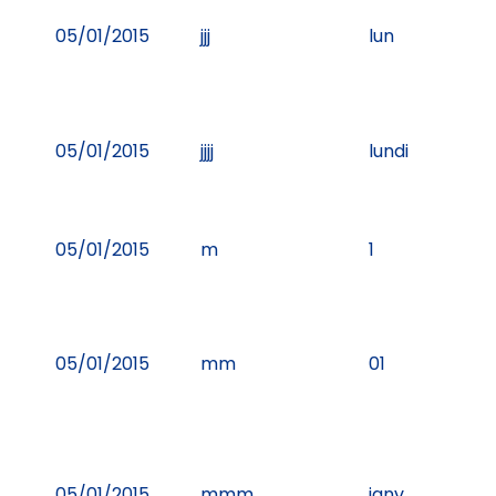
05/01/2015
jjj
lun
05/01/2015
jjjj
lundi
05/01/2015
m
1
05/01/2015
mm
01
05/01/2015
mmm
janv