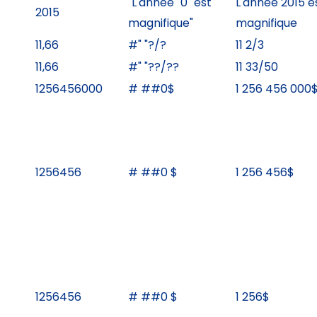
"L'année "0" est
L'année 2015 e
2015
magnifique"
magnifique
11,66
#" "?/?
11 2/3
11,66
#" "??/??
11 33/50
1256456000
# ##0$
1 256 456 000
1256456
# ##0 $
1 256 456$
1256456
# ##0 $
1 256$