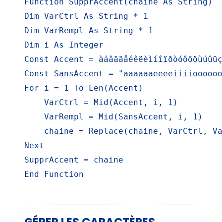
Function SupprAccent(chaine As String)

Dim VarCtrl As String * 1

Dim VarRempl As String * 1

Dim i As Integer

Const Accent = àáâãäåéêëèìíîïðòóôõöùúûüç
Const SansAccent = "aaaaaaeeeeiiiioooooo
For i = 1 To Len(Accent)

    VarCtrl = Mid(Accent, i, 1)

    VarRempl = Mid(SansAccent, i, 1)

    chaine = Replace(chaine, VarCtrl, Va
Next

SupprAccent = chaine

End Function