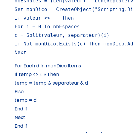
nbEspaces = (Len(valeur) - Len(Replace(v
Set monDico = CreateObject("Scripting.Di
If valeur <> "" Then

For i = 0 To nbEspaces

c = Split(valeur, separateur)(i)

If Not monDico.Exists(c) Then monDico.Ad
Next
For Each d In monDico.Items
If temp <> « » Then
temp = temp & separateur & d
Else
temp = d
End If
Next
End If