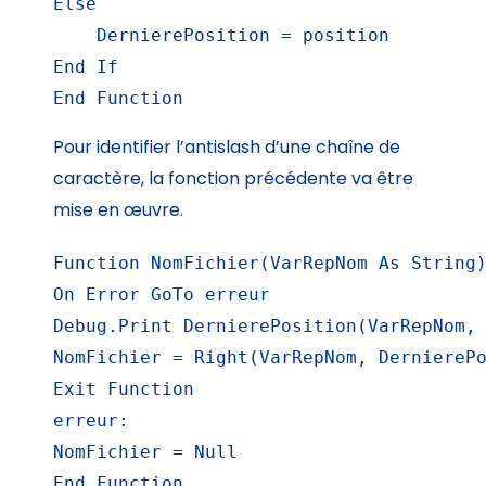
Else

    DernierePosition = position

End If

End Function
Pour identifier l’antislash d’une chaîne de
caractère, la fonction précédente va être
mise en œuvre.
Function NomFichier(VarRepNom As String)
On Error GoTo erreur

Debug.Print DernierePosition(VarRepNom, 
NomFichier = Right(VarRepNom, DernierePo
Exit Function

erreur:

NomFichier = Null

End Function
