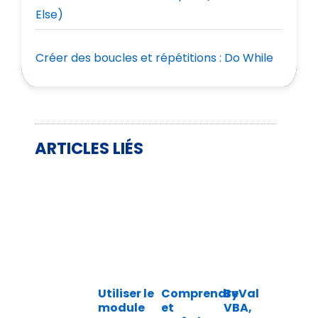
Else)
Créer des boucles et répétitions : Do While
ARTICLES LIÉS
Utiliser le
Comprendre
ByVal
Appr
module
et
VBA,
les