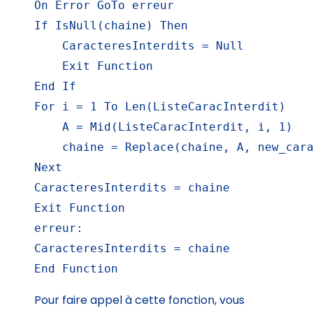
On Error GoTo erreur

If IsNull(chaine) Then

    CaracteresInterdits = Null

    Exit Function

End If

For i = 1 To Len(ListeCaracInterdit)

    A = Mid(ListeCaracInterdit, i, 1)

    chaine = Replace(chaine, A, new_cara
Next

CaracteresInterdits = chaine

Exit Function

erreur:

CaracteresInterdits = chaine

End Function
Pour faire appel à cette fonction, vous