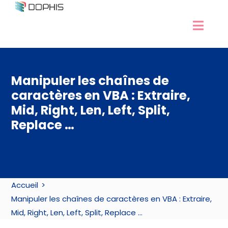
Passer
au
Navig
contenu
Développement Excel
à
Experts Excel
bascu
Manipuler les chaînes de
Services Access
caractères en VBA : Extraire,
Nos formations
Mid, Right, Len, Left, Split,
Ressources
Replace …
Contact / RDV
Accueil
Manipuler les chaînes de caractères en VBA : Extraire,
Mid, Right, Len, Left, Split, Replace …