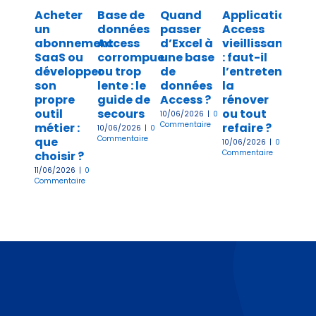
Acheter
Base de
Quand
Application
Crée
un
données
passer
Access
base
abonnement
Access
d’Excel à
vieillissante
donn
SaaS ou
corrompue
une base
: faut-il
Acces
développer
ou trop
de
l’entretenir,
mét
son
lente : le
données
la
comp
propre
guide de
Access ?
rénover
étap
outil
secours
ou tout
par
10/06/2026
|
0
Commentaire
métier :
refaire ?
étap
10/06/2026
|
0
Commentaire
que
10/06/2026
|
0
18/03/2
Commentaire
Commen
choisir ?
11/06/2026
|
0
Commentaire