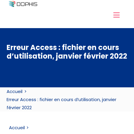
Passer
au
Navig
contenu
Développement Excel
à
Experts Excel
bascu
Erreur Access : fichier en cours
Services Access
d’utilisation, janvier février 2022
Nos formations
Ressources
Contact / RDV
Accueil
Erreur Access : fichier en cours d’utilisation, janvier
février 2022
Accueil