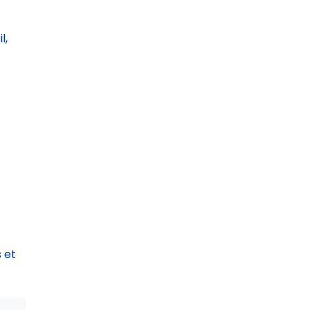
l,
 et