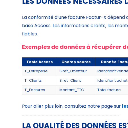
LES DONNÉES NÉCESSAIRES 
La conformité d’une facture Factur-X dépend 
base Access. Les informations clients, les monta
fiables.
Exemples de données à récupérer 
Table Access
Champ source
Donnée Fact
T_Entreprise
Siret_Emetteur
Identifiant vend
T_Clients
Siret_Client
Identifiant ache
T_Factures
Montant_TTC
Total facture
Pour aller plus loin, consultez notre page sur
le
LA QUALITÉ DES DONNÉES ES