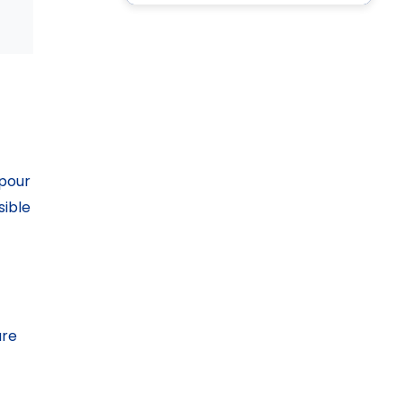
 pour
sible
ure