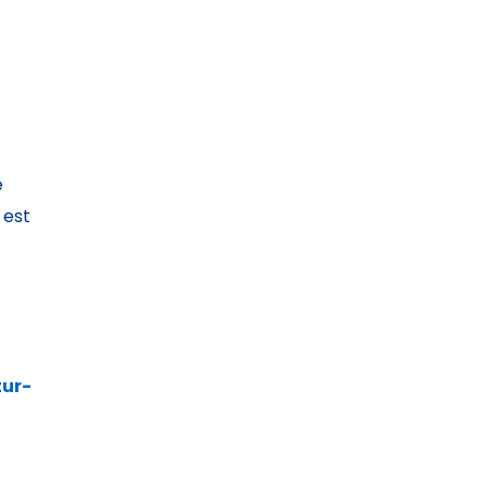
e
 est
tur-