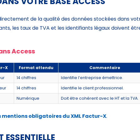
DANS VOTRE BASE ACCESS
directement de la qualité des données stockées dans vot
nts, les taux de TVA et les identifiants légaux doivent êtr
dans Access
ur-X
Format attendu
Commentaire
eur
14 chiffres
Identifie l’entreprise émettrice.
teur
14 chiffres
Identifie le client professionnel.
Numérique
Doit être cohérent avec le HT et la TVA.
s mentions obligatoires du XML Factur-X
.
T ESSENTIELLE