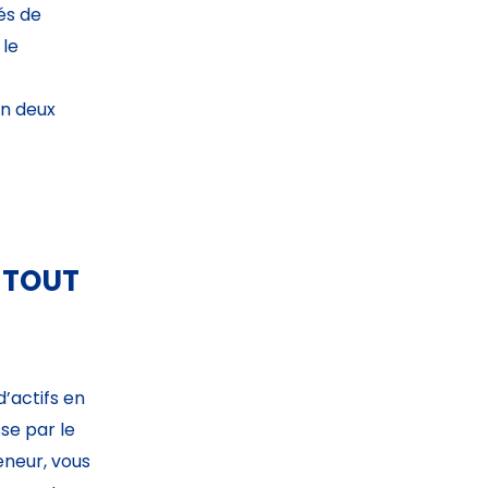
és de
 le
en deux
 TOUT
’actifs en
se par le
eneur, vous