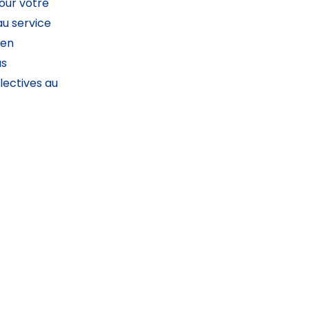
pour votre
au service
ien
us
lectives au