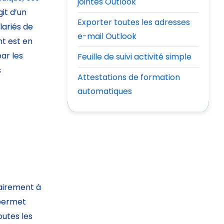
jointes Outlook
git d’un
Exporter toutes les adresses
lariés de
e-mail Outlook
t est en
ar les
Feuille de suivi activité simple
s
Attestations de formation
automatiques
rairement à
 permet
outes les