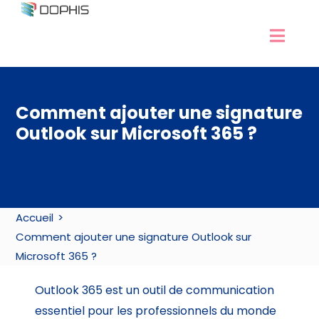
Passer
au
Navig
contenu
Développement Excel
à
Experts Excel
bascu
Comment ajouter une signature
Services Access
Outlook sur Microsoft 365 ?
Nos formations
Ressources
Contact / RDV
Accueil
Comment ajouter une signature Outlook sur
Microsoft 365 ?
Outlook 365 est un outil de communication
essentiel pour les professionnels du monde