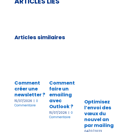
ARTICLES LIÉS
Articles similaires
Comment
Comment
Com
créer une
faire un
Ajou
newsletter ?
emailing
sign
avec
dans
Optimisez
15/07/2026
|
0
Commentaire
Outlook ?
Outl
l’envoi des
un m
vœux du
15/07/2026
|
0
Commentaire
andr
nouvel an
par mailing
07/11/20
04/12/2023